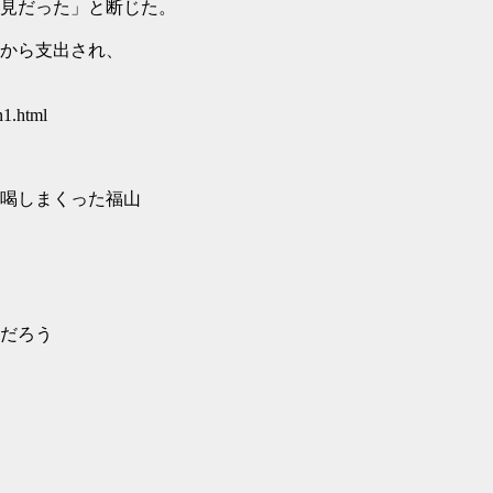
見だった」と断じた。
から支出され、
n1.html
喝しまくった福山
だろう