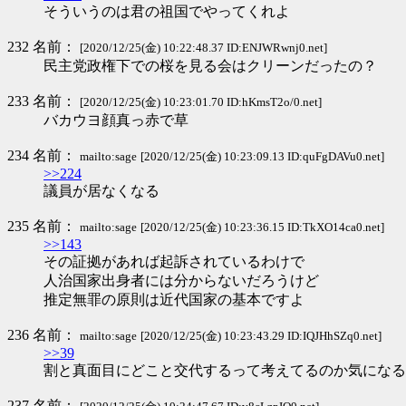
そういうのは君の祖国でやってくれよ
232 名前：
[2020/12/25(金) 10:22:48.37 ID:ENJWRwnj0.net]
民主党政権下での桜を見る会はクリーンだったの？
233 名前：
[2020/12/25(金) 10:23:01.70 ID:hKmsT2o/0.net]
バカウヨ顔真っ赤で草
234 名前：
mailto:sage
[2020/12/25(金) 10:23:09.13 ID:quFgDAVu0.net]
>>224
議員が居なくなる
235 名前：
mailto:sage
[2020/12/25(金) 10:23:36.15 ID:TkXO14ca0.net]
>>143
その証拠があれば起訴されているわけで
人治国家出身者には分からないだろうけど
推定無罪の原則は近代国家の基本ですよ
236 名前：
mailto:sage
[2020/12/25(金) 10:23:43.29 ID:IQJHhSZq0.net]
>>39
割と真面目にどこと交代するって考えてるのか気になる
237 名前：