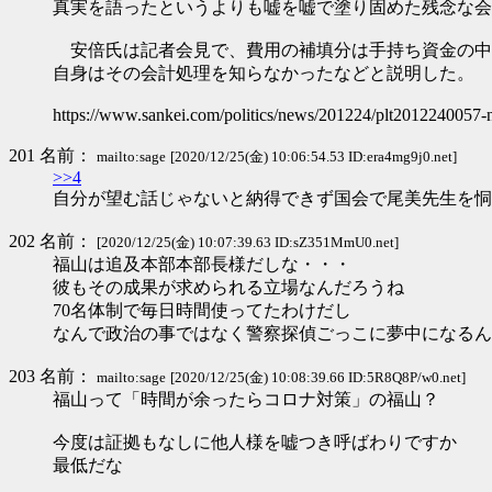
真実を語ったというよりも嘘を嘘で塗り固めた残念な会
安倍氏は記者会見で、費用の補填分は手持ち資金の中
自身はその会計処理を知らなかったなどと説明した。
https://www.sankei.com/politics/news/201224/plt2012240057-
201 名前：
mailto:sage
[2020/12/25(金) 10:06:54.53 ID:era4mg9j0.net]
>>4
自分が望む話じゃないと納得できず国会で尾美先生を恫
202 名前：
[2020/12/25(金) 10:07:39.63 ID:sZ351MmU0.net]
福山は追及本部本部長様だしな・・・
彼もその成果が求められる立場なんだろうね
70名体制で毎日時間使ってたわけだし
なんで政治の事ではなく警察探偵ごっこに夢中になるん
203 名前：
mailto:sage
[2020/12/25(金) 10:08:39.66 ID:5R8Q8P/w0.net]
福山って「時間が余ったらコロナ対策」の福山？
今度は証拠もなしに他人様を嘘つき呼ばわりですか
最低だな