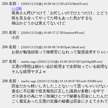
204 名前：
[2020/12/25(金) 10:08:44.12 ID:sZ351MmU0.net]
>>196
尾身さん呼びつけて「お忙しいのでひとつだけ」とどう
桜を見る会ってやってた時もあった気がするな
福山かどうかは覚えてないけど
205 名前：
[2020/12/25(金) 10:08:57.27 ID:bamiernP0.net]
小沢
206 名前：
[2020/12/25(金) 10:09:09.74 ID:PpaCs0ka0.net]
お前が勉強頑張って検察官になれって疑惑追求すりゃい
207 名前：
mailto:sage
[2020/12/25(金) 10:09:59.03 ID:UpbOigQ90.net]
立憲の理想は細かい会計処理まで全部知っている総理な
そんな総理ヤダよｗ
208 名前：
mailto:sage
[2020/12/25(金) 10:10:09.97 ID:naX+JiWB0.net]
罰金だから軽いし大したことないって思っちゃいけない
過去に不記載で収支報告訂正した議員が多数いる中で
ガス抜きの為にサジ加減ひとつで秘書を罰金にしたんだ
ごく最近あった立憲の近藤の秘書は罰金にさえてされて