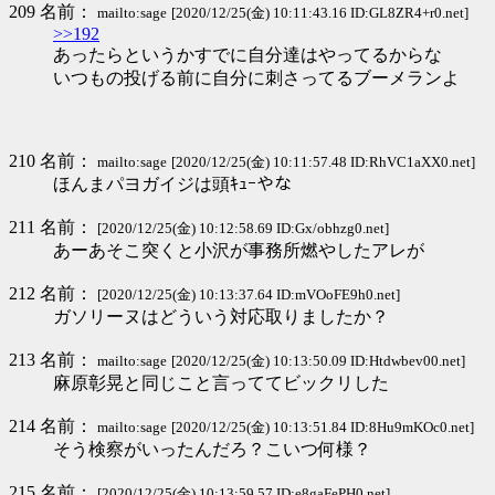
209 名前：
mailto:sage
[2020/12/25(金) 10:11:43.16 ID:GL8ZR4+r0.net]
>>192
あったらというかすでに自分達はやってるからな
いつもの投げる前に自分に刺さってるブーメランよ
210 名前：
mailto:sage
[2020/12/25(金) 10:11:57.48 ID:RhVC1aXX0.net]
ほんまパヨガイジは頭ｷｭｰやな
211 名前：
[2020/12/25(金) 10:12:58.69 ID:Gx/obhzg0.net]
あーあそこ突くと小沢が事務所燃やしたアレが
212 名前：
[2020/12/25(金) 10:13:37.64 ID:mVOoFE9h0.net]
ガソリーヌはどういう対応取りましたか？
213 名前：
mailto:sage
[2020/12/25(金) 10:13:50.09 ID:Htdwbev00.net]
麻原彰晃と同じこと言っててビックリした
214 名前：
mailto:sage
[2020/12/25(金) 10:13:51.84 ID:8Hu9mKOc0.net]
そう検察がいったんだろ？こいつ何様？
215 名前：
[2020/12/25(金) 10:13:59.57 ID:e8gaFePH0.net]