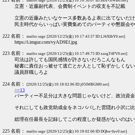
mailto:sage
[2020/12/25(金) 10:16:56.67 ID:naX+JiWB0.net]
立憲・近藤副代表、会費制イベントの収支を不記載
立憲の近藤みたいなケース多数あるよ表に出てないだけ
民主時代からいっぱい実費集めてのパーティや懇親会や
222 名前：
mailto:sage
[2020/12/25(金) 10:17:43.57 ID:LJ4XIfrY0.net]
https://i.imgur.com/vyAD9Ef.jpg
223 名前：
mailto:sage
[2020/12/25(金) 10:17:49.75 ID:xusgT4FV0.net]
司法は許しても国民感情が許さないだろこんなもん
秘書に責任おっ被せて逃亡とか人として恥ずかしくない
議員辞職しろよ
224 名前：
[2020/12/25(金) 10:18:02.96 ID:j05lMBGM0.net]
>>13
パーティー不足分は大きな問題じゃないけど、政治資金
それにしても政党助成金をネコババした雲隠れ小沢に比
総理在任最長を記録してこの程度しか疑惑がないのはい
225 名前：
mailto:sage
[2020/12/25(金) 10:19:02.66 ID:DQba+fuv0.net]