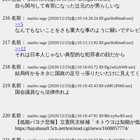
自ら関与して有罪になった辻元のが男らしいな
216 名前：
mailto:sage
[2020/12/25(金) 10:14:20.24 ID:gm3brKhm0.net]
>>5
なんでもないことをさも重大な事のように騒いでテレビ
217 名前：
mailto:sage
[2020/12/25(金) 10:15:13.92 ID:gm3brKhm0.net]
>>12
それは日本人じゃない典型的な犯罪者の顔だから
218 名前：
mailto:sage
[2020/12/25(金) 10:16:03.72 ID:Dg2wGxbW0.net]
結局何かをネタに国政の足引っ張りたいだけに見えてく
219 名前：
mailto:sage
[2020/12/25(金) 10:16:45.43 ID:xiMCtF060.net]
国会議員なら法律作れよ
220 名前：
mailto:sage
[2020/12/25(金) 10:16:47.91 ID:Bh/zy6wX0.net]
【低能パヨク悲報】立憲民主候補「ネトウヨは知能が低
https://hayabusa9.5ch.net/test/read.cgi/news/1608857774/
221 名前：