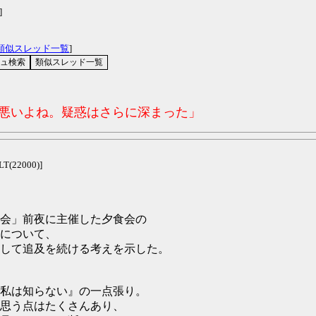
]
類似スレッド一覧
]
コ悪いよね。疑惑はさらに深まった」
LT(22000)]
会」前夜に主催した夕食会の
について、
して追及を続ける考えを示した。
私は知らない』の一点張り。
思う点はたくさんあり、