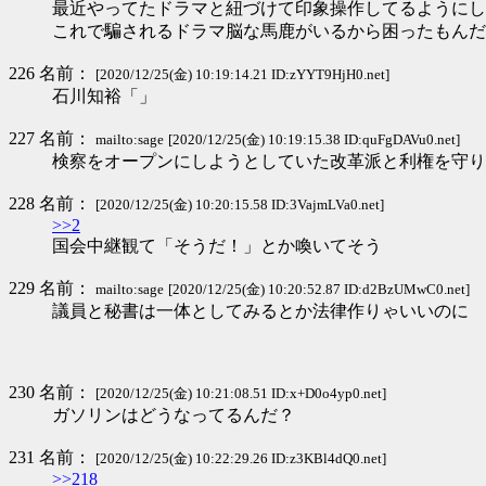
最近やってたドラマと紐づけて印象操作してるようにし
これで騙されるドラマ脳な馬鹿がいるから困ったもんだ
226 名前：
[2020/12/25(金) 10:19:14.21 ID:zYYT9HjH0.net]
石川知裕「」
227 名前：
mailto:sage
[2020/12/25(金) 10:19:15.38 ID:quFgDAVu0.net]
検察をオープンにしようとしていた改革派と利権を守り
228 名前：
[2020/12/25(金) 10:20:15.58 ID:3VajmLVa0.net]
>>2
国会中継観て「そうだ！」とか喚いてそう
229 名前：
mailto:sage
[2020/12/25(金) 10:20:52.87 ID:d2BzUMwC0.net]
議員と秘書は一体としてみるとか法律作りゃいいのに
230 名前：
[2020/12/25(金) 10:21:08.51 ID:x+D0o4yp0.net]
ガソリンはどうなってるんだ？
231 名前：
[2020/12/25(金) 10:22:29.26 ID:z3KBl4dQ0.net]
>>218