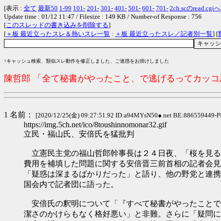
[表示 :
全て
最新50
1-99
101-
201-
301-
401-
501-
601-
701-
2ch.scのread.cgiへ
Update time : 01/12 11:47 / Filesize : 149 KB / Number-of Response : 756
[
このスレッドの書き込みを削除する
]
[
＋板 最近立ったスレ＆熱いスレ一覧
:
＋板 最近立ったスレ／記者別一覧
] [
↑キャッシュ検索、類似スレ動作を修正しました、ご迷惑をお掛けしました
陳哲郎 「全て秘書がやったこと、で逃げるってカッ
1 名前：
[2020/12/25(金) 09:27:51.92 ID:a94MYsN50●.net BE:886559449-P
https://img.5ch.net/ico/8toushinnomonar32.gif
立民・福山氏、安倍氏を猛批判
立憲民主党の福山哲郎幹事長は２４日夜、「桜を見る
費用を補填した問題に関する安倍晋三前首相の記者会見
「疑惑は深まるばかりだった」と語り、他の野党と連携
国会内で記者団に語った。
安倍氏の釈明について「『すべて秘書がやったことで
潔さのかけらもなく格好悪い」と非難。さらに「疑問に