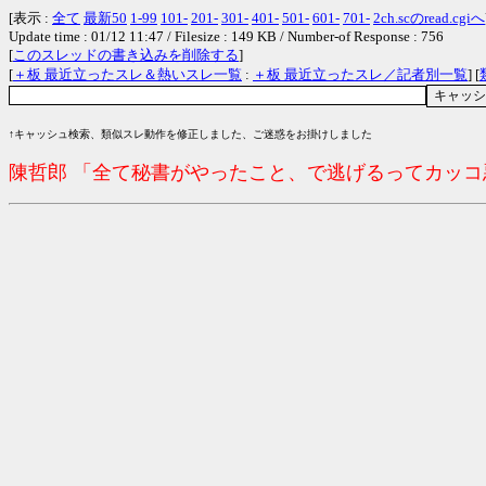
[表示 :
全て
最新50
1-99
101-
201-
301-
401-
501-
601-
701-
2ch.scのread.cgiへ
Update time : 01/12 11:47 / Filesize : 149 KB / Number-of Response : 756
[
このスレッドの書き込みを削除する
]
[
＋板 最近立ったスレ＆熱いスレ一覧
:
＋板 最近立ったスレ／記者別一覧
] [
↑キャッシュ検索、類似スレ動作を修正しました、ご迷惑をお掛けしました
陳哲郎 「全て秘書がやったこと、で逃げるってカッ