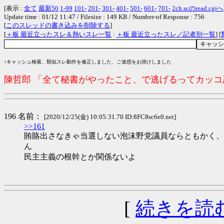
[表示 :
全て
最新50
1-99
101-
201-
301-
401-
501-
601-
701-
2ch.scのread.cgiへ
Update time : 01/12 11:47 / Filesize : 149 KB / Number-of Response : 756
[
このスレッドの書き込みを削除する
]
[
＋板 最近立ったスレ＆熱いスレ一覧
:
＋板 最近立ったスレ／記者別一覧
] [
↑キャッシュ検索、類似スレ動作を修正しました、ご迷惑をお掛けしました
陳哲郎 「全て秘書がやったこと、で逃げるってカッ
196 名前：
[2020/12/25(金) 10:05:31.70 ID:8FC8sc6e0.net]
>>161
賄賂出さなきゃ当選しない泡沫野党議員ならともかく、
ん
民主主義の根幹とか関係ないよ
[
続きを読