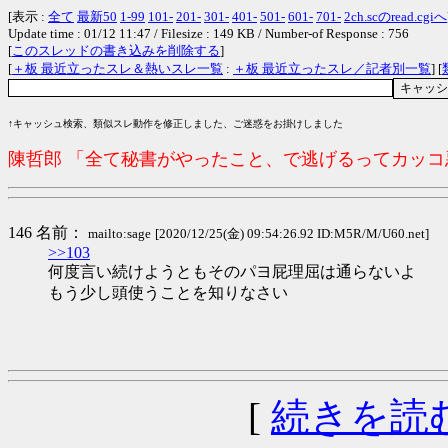
[表示 :
全て
最新50
1-99
101-
201-
301-
401-
501-
601-
701-
2ch.scのread.cgiへ
Update time : 01/12 11:47 / Filesize : 149 KB / Number-of Response : 756
[
このスレッドの書き込みを削除する
]
[
＋板 最近立ったスレ＆熱いスレ一覧
:
＋板 最近立ったスレ／記者別一覧
] [
↑キャッシュ検索、類似スレ動作を修正しました、ご迷惑をお掛けしました
陳哲郎 「全て秘書がやったこと、で逃げるってカッ
146 名前：
mailto:sage
[2020/12/25(金) 09:54:26.92 ID:M5R/M/U60.net]
>>103
何度言い続けようともそのパヨ屁理屈は通らないよ
もう少し頭使うことを知りなさい
[
続きを読