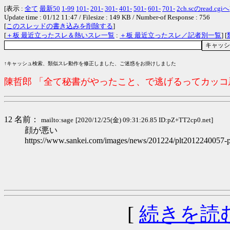
[表示 :
全て
最新50
1-99
101-
201-
301-
401-
501-
601-
701-
2ch.scのread.cgiへ
Update time : 01/12 11:47 / Filesize : 149 KB / Number-of Response : 756
[
このスレッドの書き込みを削除する
]
[
＋板 最近立ったスレ＆熱いスレ一覧
:
＋板 最近立ったスレ／記者別一覧
] [
↑キャッシュ検索、類似スレ動作を修正しました、ご迷惑をお掛けしました
陳哲郎 「全て秘書がやったこと、で逃げるってカッ
12 名前：
mailto:sage
[2020/12/25(金) 09:31:26.85 ID:pZ+TT2cp0.net]
顔が悪い
https://www.sankei.com/images/news/201224/plt2012240057-p
[
続きを読