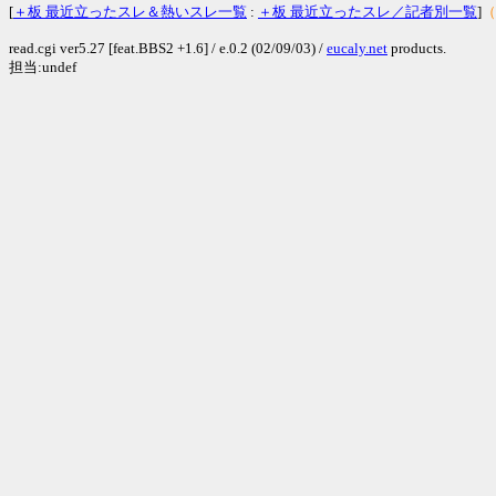
[
＋板 最近立ったスレ＆熱いスレ一覧
:
＋板 最近立ったスレ／記者別一覧
]
（
read.cgi ver5.27 [feat.BBS2 +1.6] / e.0.2 (02/09/03) /
eucaly.net
products.
担当:undef