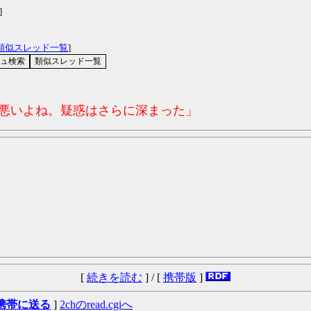
]
類似スレッド一覧
]
コ悪いよね。疑惑はさらに深まった」
[
続きを読む
] / [
携帯版
]
携帯に送る
]
2chのread.cgiへ