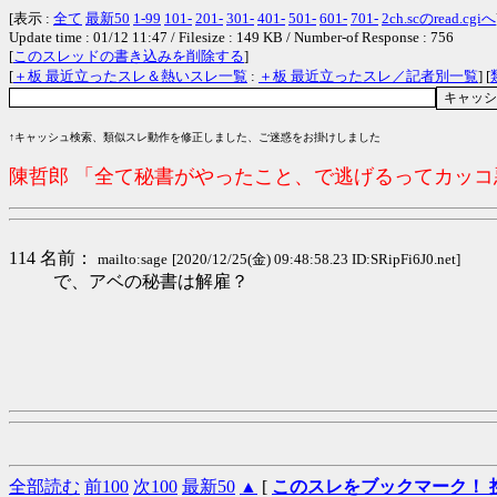
[表示 :
全て
最新50
1-99
101-
201-
301-
401-
501-
601-
701-
2ch.scのread.cgiへ
Update time : 01/12 11:47 / Filesize : 149 KB / Number-of Response : 756
[
このスレッドの書き込みを削除する
]
[
＋板 最近立ったスレ＆熱いスレ一覧
:
＋板 最近立ったスレ／記者別一覧
] [
↑キャッシュ検索、類似スレ動作を修正しました、ご迷惑をお掛けしました
陳哲郎 「全て秘書がやったこと、で逃げるってカッ
114 名前：
mailto:sage
[2020/12/25(金) 09:48:58.23 ID:SRipFi6J0.net]
で、アベの秘書は解雇？
全部読む
前100
次100
最新50
▲
[
このスレをブックマーク！ 