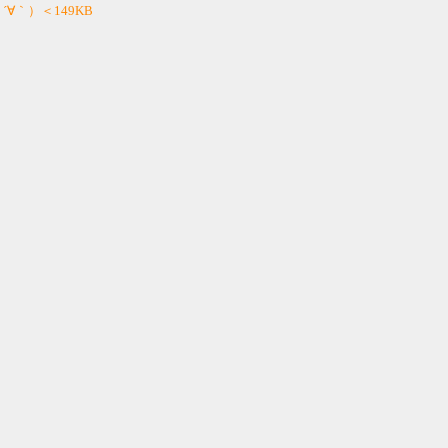
 ´∀｀）＜149KB