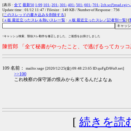
[表示 :
全て
最新50
1-99
101-
201-
301-
401-
501-
601-
701-
2ch.scのread.cgiへ
Update time : 01/12 11:47 / Filesize : 149 KB / Number-of Response : 756
[
このスレッドの書き込みを削除する
]
[
＋板 最近立ったスレ＆熱いスレ一覧
:
＋板 最近立ったスレ／記者別一覧
] [
↑キャッシュ検索、類似スレ動作を修正しました、ご迷惑をお掛けしました
陳哲郎 「全て秘書がやったこと、で逃げるってカッ
109 名前：
mailto:sage
[2020/12/25(金) 09:48:23.65 ID:quFgDAVu0.net]
>>100
これ検察の保守派の恨みから来てるんだよなぁ
[
続きを読