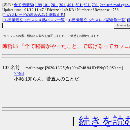
[表示 :
全て
最新50
1-99
101-
201-
301-
401-
501-
601-
701-
2ch.scのread.cgiへ
Update time : 01/12 11:47 / Filesize : 149 KB / Number-of Response : 756
[
このスレッドの書き込みを削除する
]
[
＋板 最近立ったスレ＆熱いスレ一覧
:
＋板 最近立ったスレ／記者別一覧
] [
↑キャッシュ検索、類似スレ動作を修正しました、ご迷惑をお掛けしました
陳哲郎 「全て秘書がやったこと、で逃げるってカッ
107 名前：
mailto:sage
[2020/12/25(金) 09:47:48.94 ID:ENqY7j0S0.net]
>>93
小沢は知らん。菅直人のことだ
[
続きを読