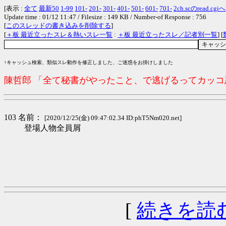
[表示 :
全て
最新50
1-99
101-
201-
301-
401-
501-
601-
701-
2ch.scのread.cgiへ
Update time : 01/12 11:47 / Filesize : 149 KB / Number-of Response : 756
[
このスレッドの書き込みを削除する
]
[
＋板 最近立ったスレ＆熱いスレ一覧
:
＋板 最近立ったスレ／記者別一覧
] [
↑キャッシュ検索、類似スレ動作を修正しました、ご迷惑をお掛けしました
陳哲郎 「全て秘書がやったこと、で逃げるってカッ
103 名前：
[2020/12/25(金) 09:47:02.34 ID:phT5Nm020.net]
登場人物全員屑
[
続きを読