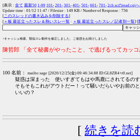
[表示 :
全て
最新50
1-99
101-
201-
301-
401-
501-
601-
701-
2ch.scのread.cgiへ
Update time : 01/12 11:47 / Filesize : 149 KB / Number-of Response : 756
[
このスレッドの書き込みを削除する
]
[
＋板 最近立ったスレ＆熱いスレ一覧
:
＋板 最近立ったスレ／記者別一覧
] [
↑キャッシュ検索、類似スレ動作を修正しました、ご迷惑をお掛けしました
陳哲郎 「全て秘書がやったこと、で逃げるってカッ
100 名前：
mailto:sage
[2020/12/25(金) 09:46:34.88 ID:GL8ZR4+r0.net]
疑惑は深まった 使いすぎてもはや馬鹿にされてるのす
そもそもこれがアウトだー！って騒いだらいやお前のと
いいの？
[
続きを読