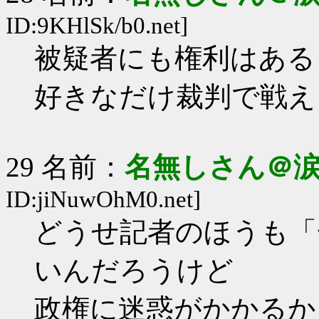
ID:9KHlSk/b0.net]
被疑者にも権利はある
好きなだけ裁判で戦え
29 名前：
名無しさん＠
ID:jiNuwOhM0.net]
どうせ記者のほうも「
いんだろうけど
政権に迷惑がかかるか