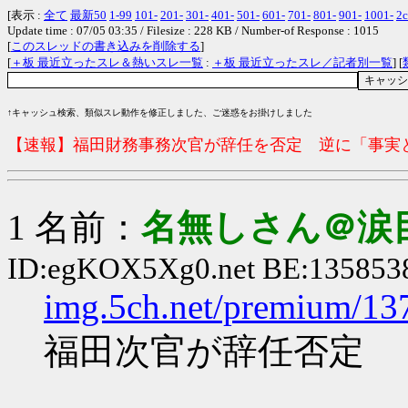
[表示 :
全て
最新50
1-99
101-
201-
301-
401-
501-
601-
701-
801-
901-
1001-
2c
Update time : 07/05 03:35 / Filesize : 228 KB / Number-of Response : 1015
[
このスレッドの書き込みを削除する
]
[
＋板 最近立ったスレ＆熱いスレ一覧
:
＋板 最近立ったスレ／記者別一覧
] [
↑キャッシュ検索、類似スレ動作を修正しました、ご迷惑をお掛けしました
【速報】福田財務事務次官が辞任を否定 逆に「事実
1 名前：
名無しさん＠涙
ID:egKOX5Xg0.net BE:1358538
img.5ch.net/premium/13
福田次官が辞任否定