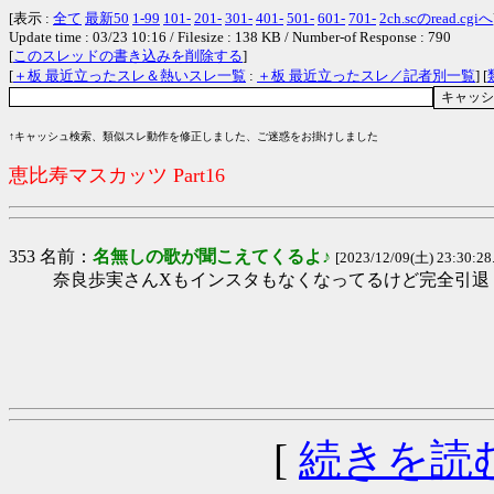
[表示 :
全て
最新50
1-99
101-
201-
301-
401-
501-
601-
701-
2ch.scのread.cgiへ
Update time : 03/23 10:16 / Filesize : 138 KB / Number-of Response : 790
[
このスレッドの書き込みを削除する
]
[
＋板 最近立ったスレ＆熱いスレ一覧
:
＋板 最近立ったスレ／記者別一覧
] [
↑キャッシュ検索、類似スレ動作を修正しました、ご迷惑をお掛けしました
恵比寿マスカッツ Part16
353 名前：
名無しの歌が聞こえてくるよ♪
[2023/12/09(土) 23:30:28
奈良歩実さんXもインスタもなくなってるけど完全引退
[
続きを読