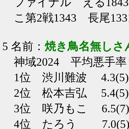
ファイナル える1843
こ第2戦1343 長尾13
5 名前：
焼き鳥名無しさ
神域2024 平均悪手率
1位 渋川難波 4.3(5)
2位 松本吉弘 5.4(5)
3位 咲乃もこ 6.5(7
4位 たろう 7.0(5