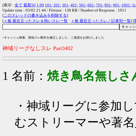
[表示 :
全て
最新50
1-99
101-
201-
301-
401-
501-
601-
701-
801-
901-
1001-
2c
Update time : 03/02 21:44 / Filesize : 138 KB / Number-of Response : 1011
[
このスレッドの書き込みを削除する
]
[
＋板 最近立ったスレ＆熱いスレ一覧
:
＋板 最近立ったスレ／記者別一覧
] [
↑キャッシュ検索、類似スレ動作を修正しました、ご迷惑をお掛けしました
神域リーグなしスレ Part3402
1 名前：
焼き鳥名無しさ
・神域リーグに参加し
むストリーマーや著名