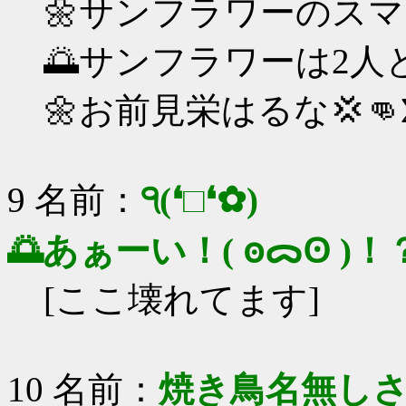
🌼サンフラワーのスマ
🌅サンフラワーは2人
🌼お前見栄はるな💢👊
9 名前：
੧(❛□❛✿)
🌅あぁーい！( ꙩᯅꙨ )！
[ここ壊れてます]
10 名前：
焼き鳥名無し