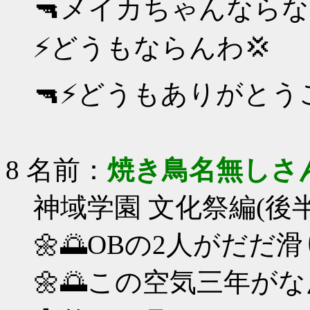
🔫メイカちゃんならな
⚡どうもならんわ💢
🔫⚡どうもありがとう
8 名前：
焼き鳥名無しさ
神域学園 文化祭編(後半
🌼🌅OBの2人がだだ滑
🌼🌅この空気三年が