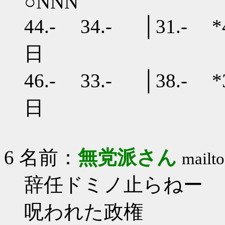
○NNN
44.- 34.- │31.- *
日
46.- 33.- │38.- *
日
6 名前：
無党派さん
mailto
辞任ドミノ止らねー
呪われた政権