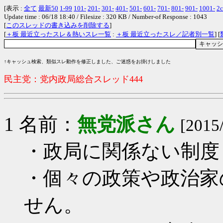
[表示 :
全て
最新50
1-99
101-
201-
301-
401-
501-
601-
701-
801-
901-
1001-
2c
Update time : 06/18 18:40 / Filesize : 320 KB / Number-of Response : 1043
[
このスレッドの書き込みを削除する
]
[
＋板 最近立ったスレ＆熱いスレ一覧
:
＋板 最近立ったスレ／記者別一覧
] [
↑キャッシュ検索、類似スレ動作を修正しました、ご迷惑をお掛けしました
民主党：党内政局総合スレッド444
1 名前：
無党派さん
[2015
・政局に関係ない制度
・個々の政策や政治家
せん。