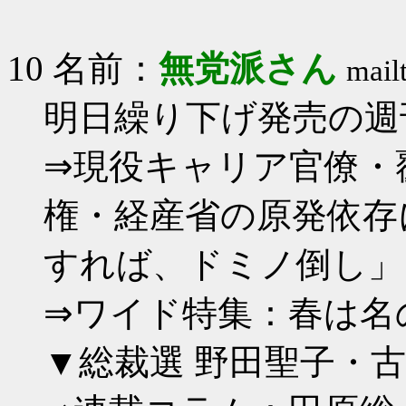
10 名前：
無党派さん
mail
明日繰り下げ発売の週
⇒現役キャリア官僚・
権・経産省の原発依存
すれば、ドミノ倒し」
⇒ワイド特集：春は名の
▼総裁選 野田聖子・