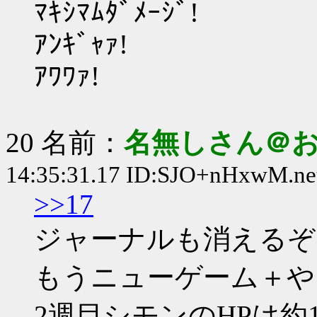
ﾏｷｼﾏﾑﾀﾞﾒｰｼﾞ!
ｱﾝｷﾞｬｧ!
ｱﾜﾜｧ!
20 名前：
名無しさん＠
14:35:31.17 ID:SJO+nHxwM.ne
>>17
ジャーナルも消えるぞ
もうニューゲーム＋や
2週目シモンのHPは約