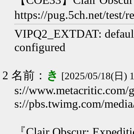
https://pug.5ch.net/test
VIPQ2_EXTDAT: default
configured
2 名前：
き
[2025/05/18(日) 1
s://www.metacritic.com/g
s://pbs.twimg.com/med
『Clair Obscur: Exp