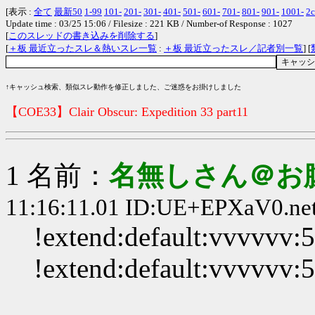
[表示 :
全て
最新50
1-99
101-
201-
301-
401-
501-
601-
701-
801-
901-
1001-
2c
Update time : 03/25 15:06 / Filesize : 221 KB / Number-of Response : 1027
[
このスレッドの書き込みを削除する
]
[
＋板 最近立ったスレ＆熱いスレ一覧
:
＋板 最近立ったスレ／記者別一覧
] [
↑キャッシュ検索、類似スレ動作を修正しました、ご迷惑をお掛けしました
【COE33】Clair Obscur: Expedition 33 part11
1 名前：
名無しさん＠お
11:16:11.01 ID:UE+EPXaV0.net
!extend:default:vvvvvv:
!extend:default:vvvvvv: