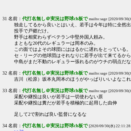
31 名前：
代打名無し＠実況は野球ch板で
mailto:sage
[2020/09/30(
独走してるから良いとはいえ、若手は今年は特に全然出
投手で戸郷だけ。
野手は相変わらずベテラン中堅外国人頼み。
まともな20代のレギュラーは岡本のみ。
この面ではよその球団にははるかに遅れをとっている。
セ・リーグの他球団はそれなりに若手が出て来てるから
中島がまだ不動のレギュラー張れるのがウチの弱点だな
32 名前：
代打名無し＠実況は野球ch板で
mailto:sage
[2020/09/30(
吉川（松原）坂本丸岡本のほうがやっぱりいいよなこれ
33 名前：
代打名無し＠実況は野球ch板で
mailto:sage
[2020/09/30(
采配や継投は良いが若手は一切使わない原
采配や継投は糞だが若手を積極的に起用した由伸
足して2で割れば良い監督になるな
34 名前：
代打名無し＠実況は野球ch板で
[2020/09/30(水) 22:11:2