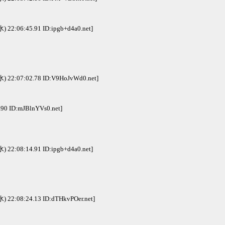
水) 22:06:45.91 ID:ipgb+d4a0.net]
水) 22:07:02.78 ID:V9HoJvWd0.net]
.90 ID:mJBlnYVs0.net]
水) 22:08:14.91 ID:ipgb+d4a0.net]
水) 22:08:24.13 ID:dTHkvPOer.net]