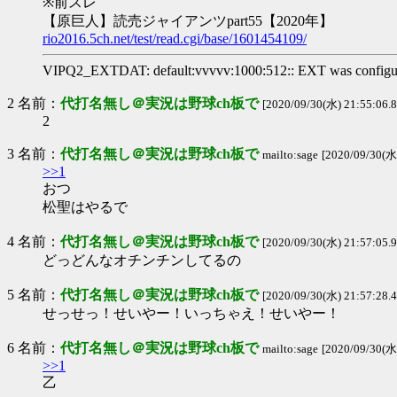
※前スレ
【原巨人】読売ジャイアンツpart55【2020年】
rio2016.5ch.net/test/read.cgi/base/1601454109/
VIPQ2_EXTDAT: default:vvvvv:1000:512:: EXT was configu
2 名前：
代打名無し＠実況は野球ch板で
[2020/09/30(水) 21:55:06.8
2
3 名前：
代打名無し＠実況は野球ch板で
mailto:sage
[2020/09/30(水)
>>1
おつ
松聖はやるで
4 名前：
代打名無し＠実況は野球ch板で
[2020/09/30(水) 21:57:05.
どっどんなオチンチンしてるの
5 名前：
代打名無し＠実況は野球ch板で
[2020/09/30(水) 21:57:28.4
せっせっ！せいやー！いっちゃえ！せいやー！
6 名前：
代打名無し＠実況は野球ch板で
mailto:sage
[2020/09/30(水
>>1
乙