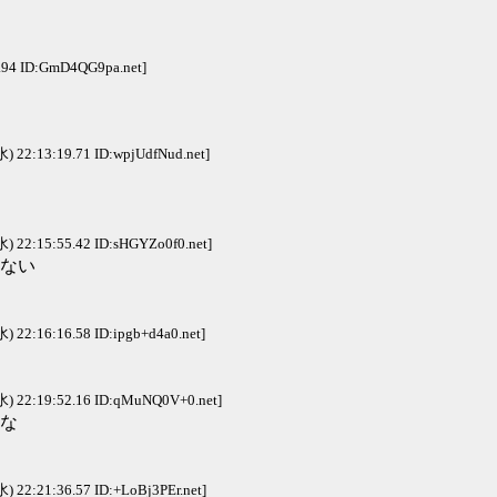
9.94 ID:GmD4QG9pa.net]
水) 22:13:19.71 ID:wpjUdfNud.net]
水) 22:15:55.42 ID:sHGYZo0f0.net]
方ない
水) 22:16:16.58 ID:ipgb+d4a0.net]
水) 22:19:52.16 ID:qMuNQ0V+0.net]
な
水) 22:21:36.57 ID:+LoBj3PEr.net]