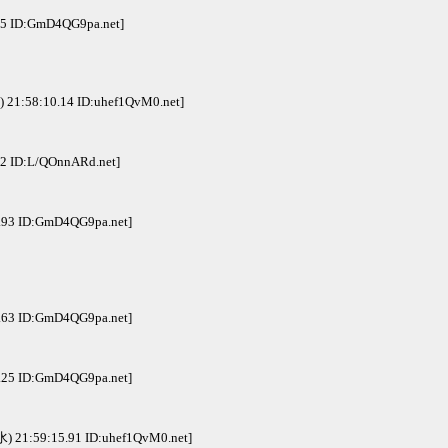
25 ID:GmD4QG9pa.net]
) 21:58:10.14 ID:uhef1QvM0.net]
12 ID:L/QOnnARd.net]
7.93 ID:GmD4QG9pa.net]
4.63 ID:GmD4QG9pa.net]
9.25 ID:GmD4QG9pa.net]
水) 21:59:15.91 ID:uhef1QvM0.net]