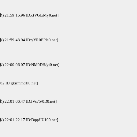
水) 21:59:16.96 ID:ctVGJzMy0.net]
水) 21:59:48.94 ID:yYR0EPIe0.net]
水) 22:00:06.07 ID:NM0DH/yi0.net]
.62 ID:gkrrmmdH0.net]
水) 22:01:06.47 ID:iVs75/0D0.net]
水) 22:01:22.17 ID:DqqdIU100.net]