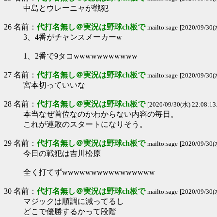
中島とウレーニャが戦犯
26 名前：
代打名無し＠実況は野球ch板で
mailto:sage
[2020/09/30(
3、4番がチャンスメーカーw
1、2番で9タコwwwwwwwwwww
27 名前：
代打名無し＠実況は野球ch板で
mailto:sage
[2020/09/30(
宮本切っていいな
28 名前：
代打名無し＠実況は野球ch板で
[2020/09/30(水) 22:08:13
本当なぜ首位なのかわからない内容の毎日。
これが連敗のスタートになりそう。
29 名前：
代打名無し＠実況は野球ch板で
mailto:sage
[2020/09/30(
今日の戦犯は吉川松原
全く打てずwwwwwwwwwwwwwwww
30 名前：
代打名無し＠実況は野球ch板で
mailto:sage
[2020/09/30(
マジックは順調に減ってるし
どこで優勝するかって段階