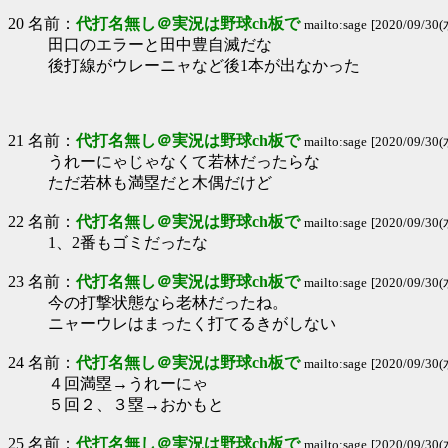
20 名前：
代打名無し＠実況は野球ch板で
mailto:sage
[2020/09/30(
田口のエラーと田中豊自滅だな
後打線がウレーニャなど後1本が出なかった
21 名前：
代打名無し＠実況は野球ch板で
mailto:sage
[2020/09/30(
うれーにゃじゃなくて若林だったらな
ただ若林も満塁だと木偶だけど
22 名前：
代打名無し＠実況は野球ch板で
mailto:sage
[2020/09/30(
1、2番もゴミだったな
23 名前：
代打名無し＠実況は野球ch板で
mailto:sage
[2020/09/30(
今の打撃状態なら老林だったね。
ニャーウレはまったく打てるきがしない
24 名前：
代打名無し＠実況は野球ch板で
mailto:sage
[2020/09/30(
４回満塁→うれーにゃ
５回２、３塁→おかもと
25 名前：
代打名無し＠実況は野球ch板で
mailto:sage
[2020/09/30(