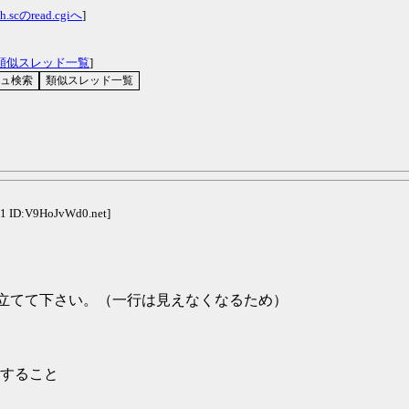
h.scのread.cgiへ
]
類似スレッド一覧
]
91 ID:V9HoJvWd0.net]
三行重ねて立てて下さい。（一行は見えなくなるため）
すること