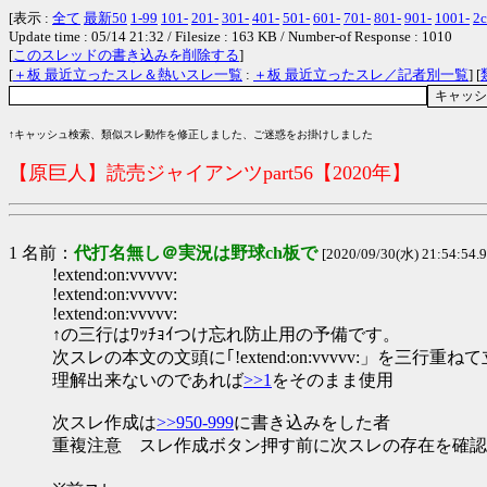
[表示 :
全て
最新50
1-99
101-
201-
301-
401-
501-
601-
701-
801-
901-
1001-
2c
Update time : 05/14 21:32 / Filesize : 163 KB / Number-of Response : 1010
[
このスレッドの書き込みを削除する
]
[
＋板 最近立ったスレ＆熱いスレ一覧
:
＋板 最近立ったスレ／記者別一覧
] [
↑キャッシュ検索、類似スレ動作を修正しました、ご迷惑をお掛けしました
【原巨人】読売ジャイアンツpart56【2020年】
1 名前：
代打名無し＠実況は野球ch板で
[2020/09/30(水) 21:54:54.
!extend:on:vvvvv:
!extend:on:vvvvv:
!extend:on:vvvvv:
↑の三行はﾜｯﾁｮｲつけ忘れ防止用の予備です。
次スレの本文の文頭に｢!extend:on:vvvvv:」を
理解出来ないのであれば
>>1
をそのまま使用
次スレ作成は
>>950-999
に書き込みをした者
重複注意 スレ作成ボタン押す前に次スレの存在を確認