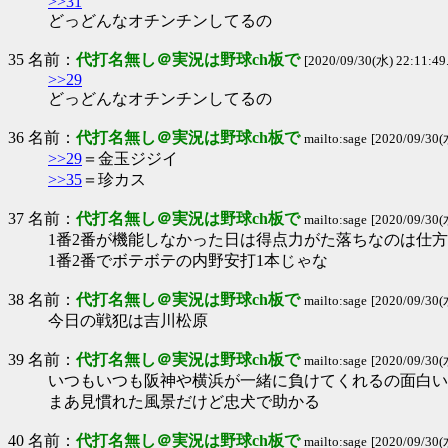
>>31
どっどんなオチンチンしてるの
35 名前：
代打名無し＠実況は野球ch板で
[2020/09/30(水) 22:11:4
>>29
どっどんなオチンチンしてるの
36 名前：
代打名無し＠実況は野球ch板で
mailto:sage
[2020/09/30(
>>29
＝金玉ジジイ
>>35
＝珍カス
37 名前：
代打名無し＠実況は野球ch板で
mailto:sage
[2020/09/30(
1番2番が機能しなかった日は得点力がた落ちなのは仕
1番2番でボテボテの内野安打1本じゃな
38 名前：
代打名無し＠実況は野球ch板で
mailto:sage
[2020/09/30(
今日の戦犯は吉川松原
39 名前：
代打名無し＠実況は野球ch板で
mailto:sage
[2020/09/30(
いつもいつも阪神や横浜が一緒に負けてくれるの面白い
まあ見慣れた風景だけど忠犬で助かる
40 名前：
代打名無し＠実況は野球ch板で
mailto:sage
[2020/09/30(