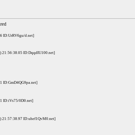
red
6 ID:UrRV6gu/d.net]
 21:56:38.05 ID:DqqdIU100.net]
91 ID:GmD4QG9pa.net]
1 ID:iVs75/0D0.net]
) 21:57:38.97 ID:uhef1QvM0.net]