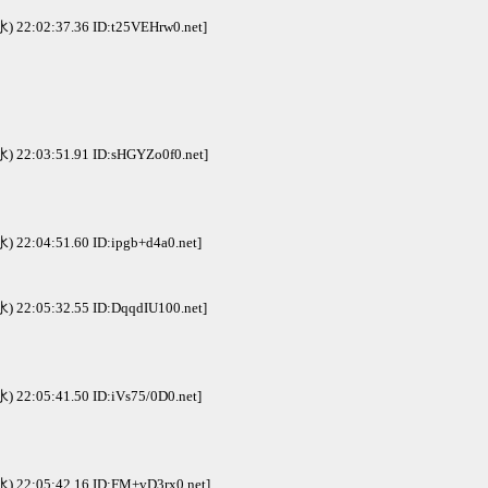
水) 22:02:37.36 ID:t25VEHrw0.net]
水) 22:03:51.91 ID:sHGYZo0f0.net]
水) 22:04:51.60 ID:ipgb+d4a0.net]
水) 22:05:32.55 ID:DqqdIU100.net]
水) 22:05:41.50 ID:iVs75/0D0.net]
水) 22:05:42.16 ID:FM+vD3rx0.net]