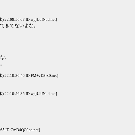
水) 22:08:56.07 ID:wpjUdfNud.net]
てきてないよな。
な。
。
水) 22:10:30.40 ID:FM+vD3rx0.net]
水) 22:10:56.35 ID:wpjUdfNud.net]
8.65 ID:GmD4QG9pa.net]