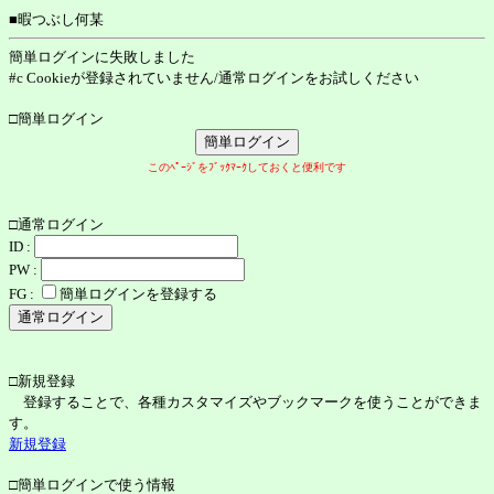
■暇つぶし何某
簡単ログインに失敗しました
#c Cookieが登録されていません/通常ログインをお試しください
□簡単ログイン
このﾍﾟｰｼﾞをﾌﾞｯｸﾏｰｸしておくと便利です
□通常ログイン
ID :
PW :
FG :
簡単ログインを登録する
□新規登録
登録することで、各種カスタマイズやブックマークを使うことができま
す。
新規登録
□簡単ログインで使う情報