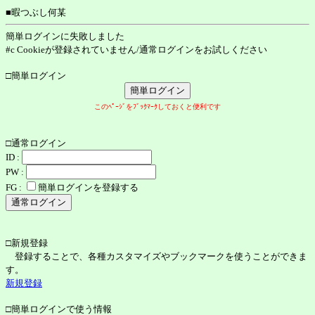
■暇つぶし何某
簡単ログインに失敗しました
#c Cookieが登録されていません/通常ログインをお試しください
□簡単ログイン
このﾍﾟｰｼﾞをﾌﾞｯｸﾏｰｸしておくと便利です
□通常ログイン
ID :
PW :
FG :
簡単ログインを登録する
□新規登録
登録することで、各種カスタマイズやブックマークを使うことができま
す。
新規登録
□簡単ログインで使う情報