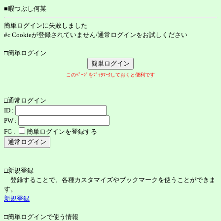
■暇つぶし何某
簡単ログインに失敗しました
#c Cookieが登録されていません/通常ログインをお試しください
□簡単ログイン
このﾍﾟｰｼﾞをﾌﾞｯｸﾏｰｸしておくと便利です
□通常ログイン
ID :
PW :
FG :
簡単ログインを登録する
□新規登録
登録することで、各種カスタマイズやブックマークを使うことができま
す。
新規登録
□簡単ログインで使う情報