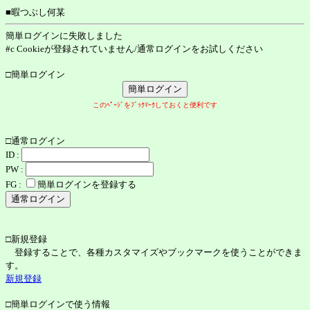
■暇つぶし何某
簡単ログインに失敗しました
#c Cookieが登録されていません/通常ログインをお試しください
□簡単ログイン
このﾍﾟｰｼﾞをﾌﾞｯｸﾏｰｸしておくと便利です
□通常ログイン
ID :
PW :
FG :
簡単ログインを登録する
□新規登録
登録することで、各種カスタマイズやブックマークを使うことができま
す。
新規登録
□簡単ログインで使う情報