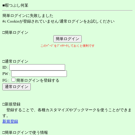
■暇つぶし何某
簡単ログインに失敗しました
#c Cookieが登録されていません/通常ログインをお試しください
□簡単ログイン
このﾍﾟｰｼﾞをﾌﾞｯｸﾏｰｸしておくと便利です
□通常ログイン
ID :
PW :
FG :
簡単ログインを登録する
□新規登録
登録することで、各種カスタマイズやブックマークを使うことができま
す。
新規登録
□簡単ログインで使う情報