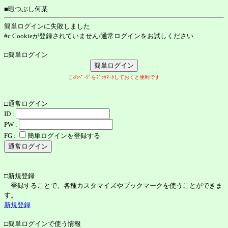
■暇つぶし何某
簡単ログインに失敗しました
#c Cookieが登録されていません/通常ログインをお試しください
□簡単ログイン
このﾍﾟｰｼﾞをﾌﾞｯｸﾏｰｸしておくと便利です
□通常ログイン
ID :
PW :
FG :
簡単ログインを登録する
□新規登録
登録することで、各種カスタマイズやブックマークを使うことができま
す。
新規登録
□簡単ログインで使う情報