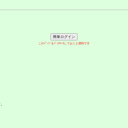
このﾍﾟｰｼﾞをﾌﾞｯｸﾏｰｸしておくと便利です
す。