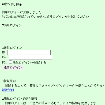
■暇つぶし何某
簡単ログインに失敗しました
#c Cookieが登録されていません/通常ログインをお試しください
□簡単ログイン
□通常ログイン
ID :
PW :
FG :
簡単ログインを登録する
□新規登録
登録することで、各種カスタマイズやブックマークを使うことができま
新規登録
□簡単ログインで使う情報
簡単ログインは、ご使用の端末に応じて、以下の情報を使用します。