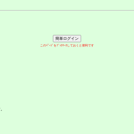
このﾍﾟｰｼﾞをﾌﾞｯｸﾏｰｸしておくと便利です
す。