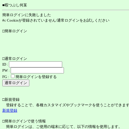
■暇つぶし何某
簡単ログインに失敗しました
#c Cookieが登録されていません/通常ログインをお試しください
□簡単ログイン
□通常ログイン
ID :
PW :
FG :
簡単ログインを登録する
□新規登録
登録することで、各種カスタマイズやブックマークを使うことができま
新規登録
□簡単ログインで使う情報
簡単ログインは、ご使用の端末に応じて、以下の情報を使用します。