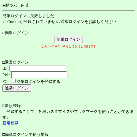
■暇つぶし何某
簡単ログインに失敗しました
#c Cookieが登録されていません/通常ログインをお試しください
□簡単ログイン
このﾍﾟｰｼﾞをﾌﾞｯｸﾏｰｸしておくと便利です
□通常ログイン
ID :
PW :
FG :
簡単ログインを登録する
□新規登録
登録することで、各種カスタマイズやブックマークを使うことができま
す。
新規登録
□簡単ログインで使う情報