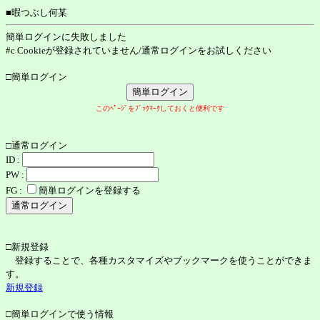
■暇つぶし何某
簡単ログインに失敗しました
#c Cookieが登録されていません/通常ログインをお試しください
□簡単ログイン
このﾍﾟｰｼﾞをﾌﾞｯｸﾏｰｸしておくと便利です
□通常ログイン
ID :
PW :
FG :
簡単ログインを登録する
□新規登録
登録することで、各種カスタマイズやブックマークを使うことができま
す。
新規登録
□簡単ログインで使う情報