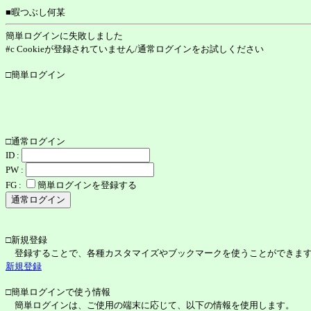
■暇つぶし何某
簡単ログインに失敗しました
#c Cookieが登録されていません/通常ログインをお試しください
□簡単ログイン
□通常ログイン
ID :
PW :
FG :
簡単ログインを登録する
□新規登録
登録することで、各種カスタマイズやブックマークを使うことができま
新規登録
□簡単ログインで使う情報
簡単ログインは、ご使用の端末に応じて、以下の情報を使用します。