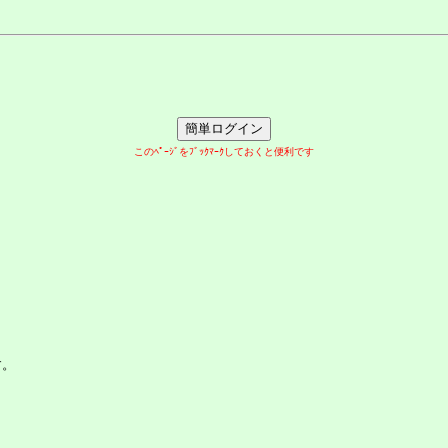
このﾍﾟｰｼﾞをﾌﾞｯｸﾏｰｸしておくと便利です
す。