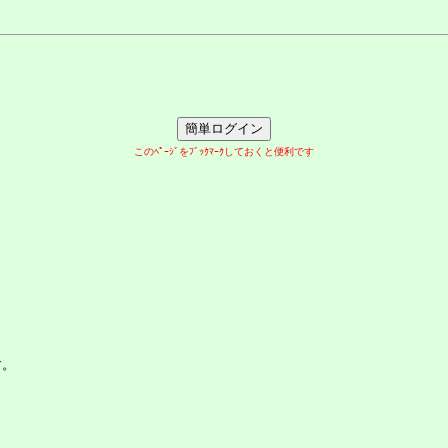
このﾍﾟｰｼﾞをﾌﾞｯｸﾏｰｸしておくと便利です
す。