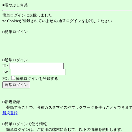
■暇つぶし何某
簡単ログインに失敗しました
#c Cookieが登録されていません/通常ログインをお試しください
□簡単ログイン
□通常ログイン
ID :
PW :
FG :
簡単ログインを登録する
□新規登録
登録することで、各種カスタマイズやブックマークを使うことができま
新規登録
□簡単ログインで使う情報
簡単ログインは、ご使用の端末に応じて、以下の情報を使用します。