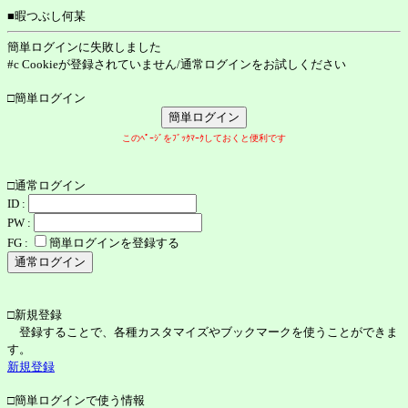
■暇つぶし何某
簡単ログインに失敗しました
#c Cookieが登録されていません/通常ログインをお試しください
□簡単ログイン
このﾍﾟｰｼﾞをﾌﾞｯｸﾏｰｸしておくと便利です
□通常ログイン
ID :
PW :
FG :
簡単ログインを登録する
□新規登録
登録することで、各種カスタマイズやブックマークを使うことができま
す。
新規登録
□簡単ログインで使う情報