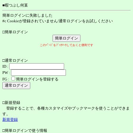
■暇つぶし何某
簡単ログインに失敗しました
#c Cookieが登録されていません/通常ログインをお試しください
□簡単ログイン
このﾍﾟｰｼﾞをﾌﾞｯｸﾏｰｸしておくと便利です
□通常ログイン
ID :
PW :
FG :
簡単ログインを登録する
□新規登録
登録することで、各種カスタマイズやブックマークを使うことができま
す。
新規登録
□簡単ログインで使う情報