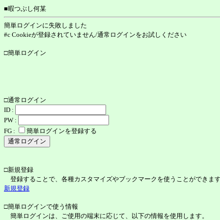
■暇つぶし何某
簡単ログインに失敗しました
#c Cookieが登録されていません/通常ログインをお試しください
□簡単ログイン
□通常ログイン
ID :
PW :
FG :
簡単ログインを登録する
□新規登録
登録することで、各種カスタマイズやブックマークを使うことができま
新規登録
□簡単ログインで使う情報
簡単ログインは、ご使用の端末に応じて、以下の情報を使用します。