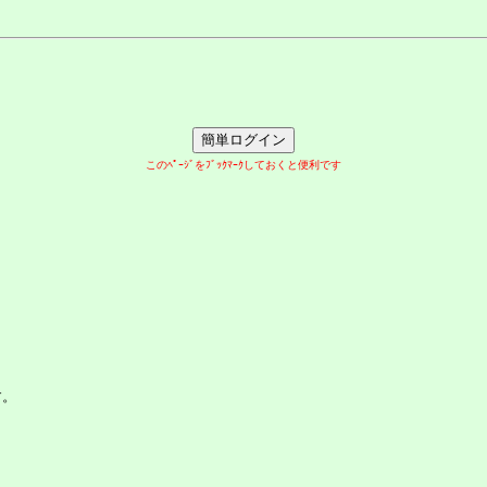
このﾍﾟｰｼﾞをﾌﾞｯｸﾏｰｸしておくと便利です
す。