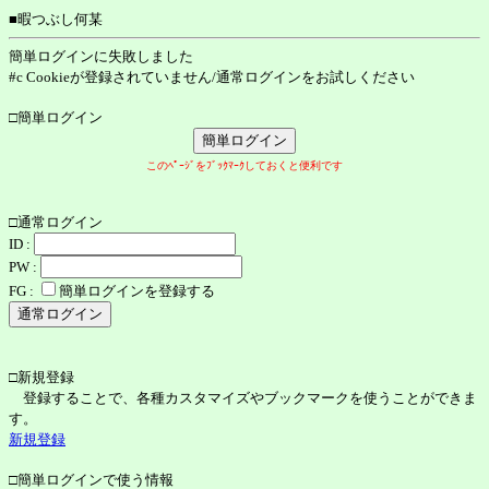
■暇つぶし何某
簡単ログインに失敗しました
#c Cookieが登録されていません/通常ログインをお試しください
□簡単ログイン
このﾍﾟｰｼﾞをﾌﾞｯｸﾏｰｸしておくと便利です
□通常ログイン
ID :
PW :
FG :
簡単ログインを登録する
□新規登録
登録することで、各種カスタマイズやブックマークを使うことができま
す。
新規登録
□簡単ログインで使う情報