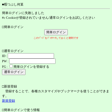
■暇つぶし何某
簡単ログインに失敗しました
#c Cookieが登録されていません/通常ログインをお試しください
□簡単ログイン
このﾍﾟｰｼﾞをﾌﾞｯｸﾏｰｸしておくと便利です
□通常ログイン
ID :
PW :
FG :
簡単ログインを登録する
□新規登録
登録することで、各種カスタマイズやブックマークを使うことができま
す。
新規登録
□簡単ログインで使う情報