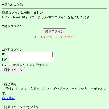
■暇つぶし何某
簡単ログインに失敗しました
#c Cookieが登録されていません/通常ログインをお試しください
□簡単ログイン
このﾍﾟｰｼﾞをﾌﾞｯｸﾏｰｸしておくと便利です
□通常ログイン
ID :
PW :
FG :
簡単ログインを登録する
□新規登録
登録することで、各種カスタマイズやブックマークを使うことができま
す。
新規登録
□簡単ログインで使う情報