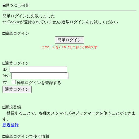
■暇つぶし何某
簡単ログインに失敗しました
#c Cookieが登録されていません/通常ログインをお試しください
□簡単ログイン
このﾍﾟｰｼﾞをﾌﾞｯｸﾏｰｸしておくと便利です
□通常ログイン
ID :
PW :
FG :
簡単ログインを登録する
□新規登録
登録することで、各種カスタマイズやブックマークを使うことができま
す。
新規登録
□簡単ログインで使う情報