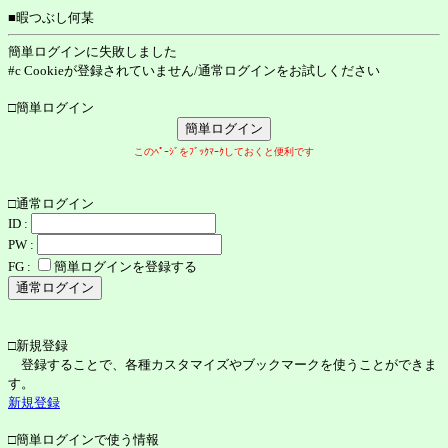
■暇つぶし何某
簡単ログインに失敗しました
#c Cookieが登録されていません/通常ログインをお試しください
□簡単ログイン
このﾍﾟｰｼﾞをﾌﾞｯｸﾏｰｸしておくと便利です
□通常ログイン
ID :
PW :
FG :
簡単ログインを登録する
□新規登録
登録することで、各種カスタマイズやブックマークを使うことができま
す。
新規登録
□簡単ログインで使う情報