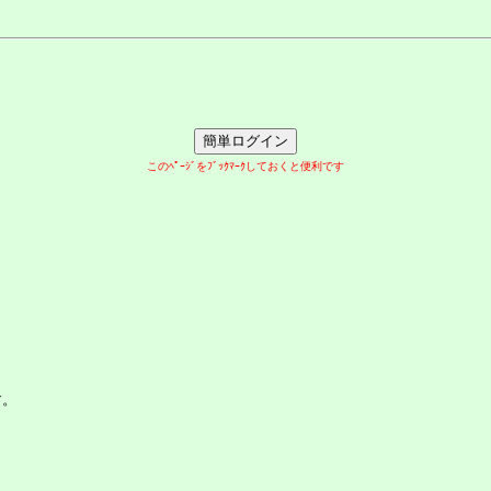
このﾍﾟｰｼﾞをﾌﾞｯｸﾏｰｸしておくと便利です
す。