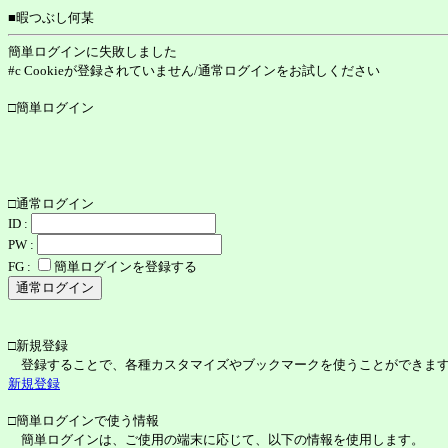
■暇つぶし何某
簡単ログインに失敗しました
#c Cookieが登録されていません/通常ログインをお試しください
□簡単ログイン
□通常ログイン
ID :
PW :
FG :
簡単ログインを登録する
□新規登録
登録することで、各種カスタマイズやブックマークを使うことができま
新規登録
□簡単ログインで使う情報
簡単ログインは、ご使用の端末に応じて、以下の情報を使用します。