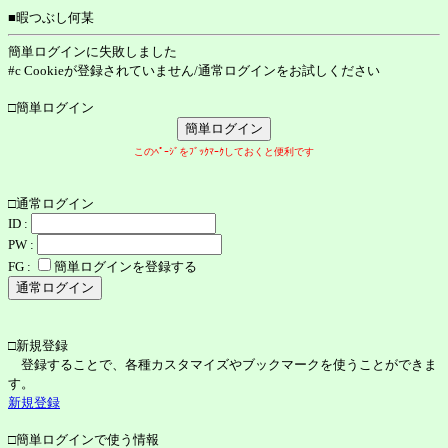
■暇つぶし何某
簡単ログインに失敗しました
#c Cookieが登録されていません/通常ログインをお試しください
□簡単ログイン
このﾍﾟｰｼﾞをﾌﾞｯｸﾏｰｸしておくと便利です
□通常ログイン
ID :
PW :
FG :
簡単ログインを登録する
□新規登録
登録することで、各種カスタマイズやブックマークを使うことができま
す。
新規登録
□簡単ログインで使う情報