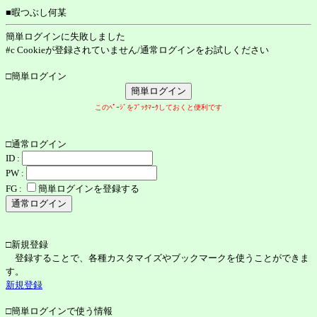
■暇つぶし何某
簡単ログインに失敗しました
#c Cookieが登録されていません/通常ログインをお試しください
□簡単ログイン
このﾍﾟｰｼﾞをﾌﾞｯｸﾏｰｸしておくと便利です
□通常ログイン
ID :
PW :
FG :
簡単ログインを登録する
□新規登録
登録することで、各種カスタマイズやブックマークを使うことができま
す。
新規登録
□簡単ログインで使う情報