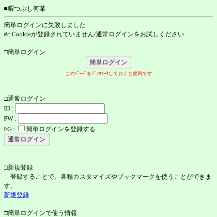
■暇つぶし何某
簡単ログインに失敗しました
#c Cookieが登録されていません/通常ログインをお試しください
□簡単ログイン
このﾍﾟｰｼﾞをﾌﾞｯｸﾏｰｸしておくと便利です
□通常ログイン
ID :
PW :
FG :
簡単ログインを登録する
□新規登録
登録することで、各種カスタマイズやブックマークを使うことができま
す。
新規登録
□簡単ログインで使う情報