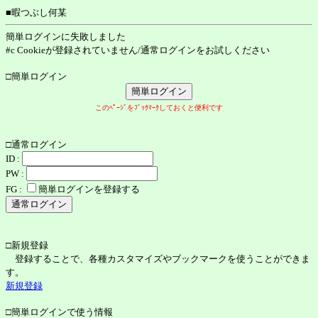
■暇つぶし何某
簡単ログインに失敗しました
#c Cookieが登録されていません/通常ログインをお試しください
□簡単ログイン
このﾍﾟｰｼﾞをﾌﾞｯｸﾏｰｸしておくと便利です
□通常ログイン
ID :
PW :
FG :
簡単ログインを登録する
□新規登録
登録することで、各種カスタマイズやブックマークを使うことができま
す。
新規登録
□簡単ログインで使う情報