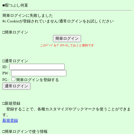
■暇つぶし何某
簡単ログインに失敗しました
#c Cookieが登録されていません/通常ログインをお試しください
□簡単ログイン
このﾍﾟｰｼﾞをﾌﾞｯｸﾏｰｸしておくと便利です
□通常ログイン
ID :
PW :
FG :
簡単ログインを登録する
□新規登録
登録することで、各種カスタマイズやブックマークを使うことができま
す。
新規登録
□簡単ログインで使う情報