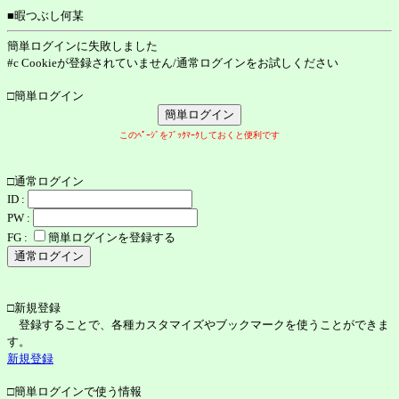
■暇つぶし何某
簡単ログインに失敗しました
#c Cookieが登録されていません/通常ログインをお試しください
□簡単ログイン
このﾍﾟｰｼﾞをﾌﾞｯｸﾏｰｸしておくと便利です
□通常ログイン
ID :
PW :
FG :
簡単ログインを登録する
□新規登録
登録することで、各種カスタマイズやブックマークを使うことができま
す。
新規登録
□簡単ログインで使う情報