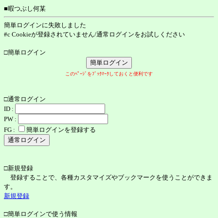
■暇つぶし何某
簡単ログインに失敗しました
#c Cookieが登録されていません/通常ログインをお試しください
□簡単ログイン
このﾍﾟｰｼﾞをﾌﾞｯｸﾏｰｸしておくと便利です
□通常ログイン
ID :
PW :
FG :
簡単ログインを登録する
□新規登録
登録することで、各種カスタマイズやブックマークを使うことができま
す。
新規登録
□簡単ログインで使う情報