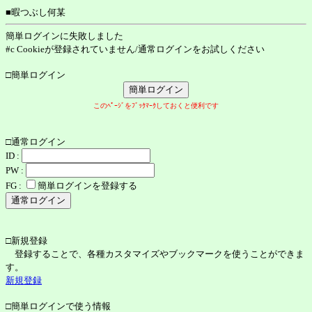
■暇つぶし何某
簡単ログインに失敗しました
#c Cookieが登録されていません/通常ログインをお試しください
□簡単ログイン
このﾍﾟｰｼﾞをﾌﾞｯｸﾏｰｸしておくと便利です
□通常ログイン
ID :
PW :
FG :
簡単ログインを登録する
□新規登録
登録することで、各種カスタマイズやブックマークを使うことができま
す。
新規登録
□簡単ログインで使う情報