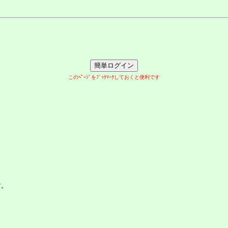
このﾍﾟｰｼﾞをﾌﾞｯｸﾏｰｸしておくと便利です
す。