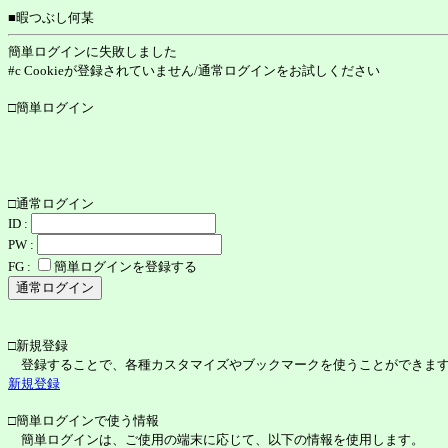
■暇つぶし何某
簡単ログインに失敗しました
#c Cookieが登録されていません/通常ログインをお試しください
□簡単ログイン
□通常ログイン
ID :
PW :
FG :
簡単ログインを登録する
□新規登録
登録することで、各種カスタマイズやブックマークを使うことができま
新規登録
□簡単ログインで使う情報
簡単ログインは、ご使用の端末に応じて、以下の情報を使用します。