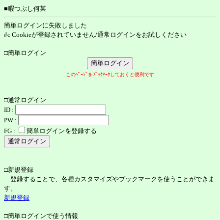
■暇つぶし何某
簡単ログインに失敗しました
#c Cookieが登録されていません/通常ログインをお試しください
□簡単ログイン
このﾍﾟｰｼﾞをﾌﾞｯｸﾏｰｸしておくと便利です
□通常ログイン
ID :
PW :
FG :
簡単ログインを登録する
□新規登録
登録することで、各種カスタマイズやブックマークを使うことができま
す。
新規登録
□簡単ログインで使う情報