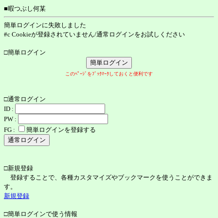
■暇つぶし何某
簡単ログインに失敗しました
#c Cookieが登録されていません/通常ログインをお試しください
□簡単ログイン
このﾍﾟｰｼﾞをﾌﾞｯｸﾏｰｸしておくと便利です
□通常ログイン
ID :
PW :
FG :
簡単ログインを登録する
□新規登録
登録することで、各種カスタマイズやブックマークを使うことができま
す。
新規登録
□簡単ログインで使う情報