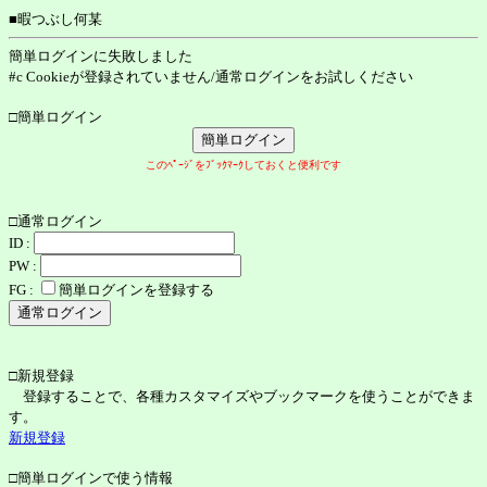
■暇つぶし何某
簡単ログインに失敗しました
#c Cookieが登録されていません/通常ログインをお試しください
□簡単ログイン
このﾍﾟｰｼﾞをﾌﾞｯｸﾏｰｸしておくと便利です
□通常ログイン
ID :
PW :
FG :
簡単ログインを登録する
□新規登録
登録することで、各種カスタマイズやブックマークを使うことができま
す。
新規登録
□簡単ログインで使う情報