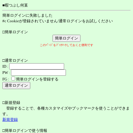
■暇つぶし何某
簡単ログインに失敗しました
#c Cookieが登録されていません/通常ログインをお試しください
□簡単ログイン
このﾍﾟｰｼﾞをﾌﾞｯｸﾏｰｸしておくと便利です
□通常ログイン
ID :
PW :
FG :
簡単ログインを登録する
□新規登録
登録することで、各種カスタマイズやブックマークを使うことができま
す。
新規登録
□簡単ログインで使う情報